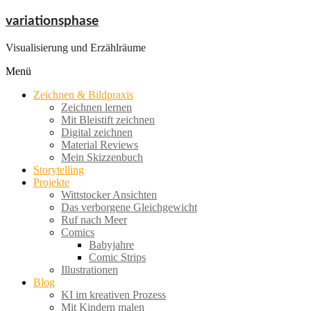
Zum
variationsphase
Inhalt
springen
Visualisierung und Erzählräume
Menü
Zeichnen & Bildpraxis
Zeichnen lernen
Mit Bleistift zeichnen
Digital zeichnen
Material Reviews
Mein Skizzenbuch
Storytelling
Projekte
Wittstocker Ansichten
Das verborgene Gleichgewicht
Ruf nach Meer
Comics
Babyjahre
Comic Strips
Illustrationen
Blog
KI im kreativen Prozess
Mit Kindern malen