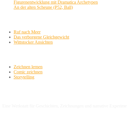
Figurenentwicklung mit Dramatica Archetypen
An der alten Scheune (P52, Ball)
Aktuelle Projekte
Ruf nach Meer
Das verborgene Gleichgewicht
Wittstocker Ansichten
Werkstatt
Zeichnen lernen
Comic zeichnen
Storytelling
variationsphase.de
Eine Werkstatt für Geschichten, Zeichnungen und narrative Experime