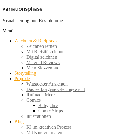
Zum
variationsphase
Inhalt
springen
Visualisierung und Erzählräume
Menü
Zeichnen & Bildpraxis
Zeichnen lernen
Mit Bleistift zeichnen
Digital zeichnen
Material Reviews
Mein Skizzenbuch
Storytelling
Projekte
Wittstocker Ansichten
Das verborgene Gleichgewicht
Ruf nach Meer
Comics
Babyjahre
Comic Strips
Illustrationen
Blog
KI im kreativen Prozess
Mit Kindern malen