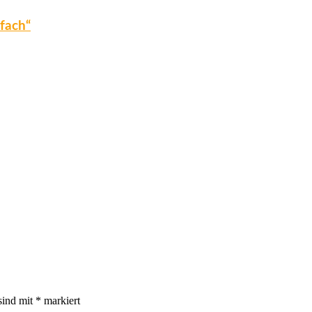
fach“
sind mit
*
markiert