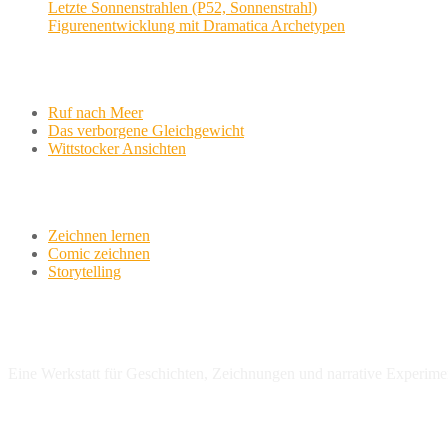
Letzte Sonnenstrahlen (P52, Sonnenstrahl)
Figurenentwicklung mit Dramatica Archetypen
Aktuelle Projekte
Ruf nach Meer
Das verborgene Gleichgewicht
Wittstocker Ansichten
Werkstatt
Zeichnen lernen
Comic zeichnen
Storytelling
variationsphase.de
Eine Werkstatt für Geschichten, Zeichnungen und narrative Experime