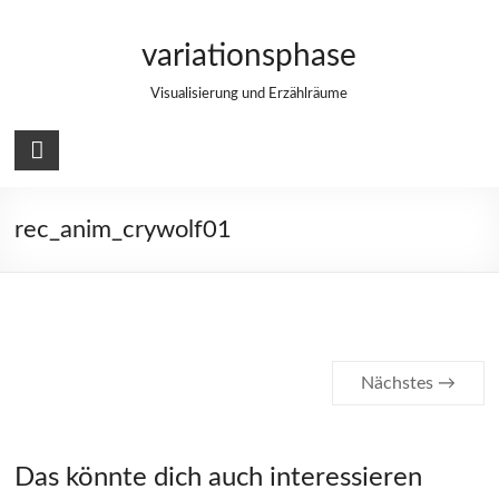
Zum
Inhalt
variationsphase
springen
Visualisierung und Erzählräume
rec_anim_crywolf01
Nächstes →
Das könnte dich auch interessieren