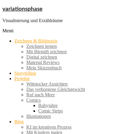
Zum
variationsphase
Inhalt
springen
Visualisierung und Erzählräume
Menü
Zeichnen & Bildpraxis
Zeichnen lernen
Mit Bleistift zeichnen
Digital zeichnen
Material Reviews
Mein Skizzenbuch
Storytelling
Projekte
Wittstocker Ansichten
Das verborgene Gleichgewicht
Ruf nach Meer
Comics
Babyjahre
Comic Strips
Illustrationen
Blog
KI im kreativen Prozess
Mit Kindern malen