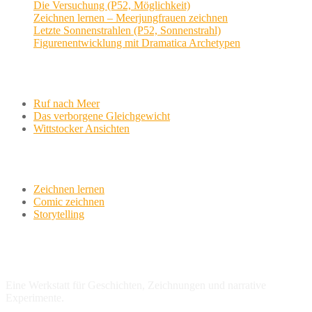
Die Versuchung (P52, Möglichkeit)
Zeichnen lernen – Meerjungfrauen zeichnen
Letzte Sonnenstrahlen (P52, Sonnenstrahl)
Figurenentwicklung mit Dramatica Archetypen
Aktuelle Projekte
Ruf nach Meer
Das verborgene Gleichgewicht
Wittstocker Ansichten
Werkstatt
Zeichnen lernen
Comic zeichnen
Storytelling
variationsphase.de
Eine Werkstatt für Geschichten, Zeichnungen und narrative
Experimente.