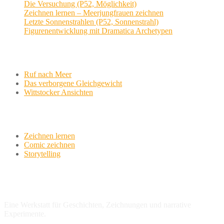
Die Versuchung (P52, Möglichkeit)
Zeichnen lernen – Meerjungfrauen zeichnen
Letzte Sonnenstrahlen (P52, Sonnenstrahl)
Figurenentwicklung mit Dramatica Archetypen
Aktuelle Projekte
Ruf nach Meer
Das verborgene Gleichgewicht
Wittstocker Ansichten
Werkstatt
Zeichnen lernen
Comic zeichnen
Storytelling
variationsphase.de
Eine Werkstatt für Geschichten, Zeichnungen und narrative
Experimente.