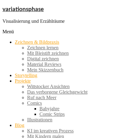
Zum
variationsphase
Inhalt
springen
Visualisierung und Erzählräume
Menü
Zeichnen & Bildpraxis
Zeichnen lernen
Mit Bleistift zeichnen
Digital zeichnen
Material Reviews
Mein Skizzenbuch
Storytelling
Projekte
Wittstocker Ansichten
Das verborgene Gleichgewicht
Ruf nach Meer
Comics
Babyjahre
Comic Strips
Illustrationen
Blog
KI im kreativen Prozess
Mit Kindern malen